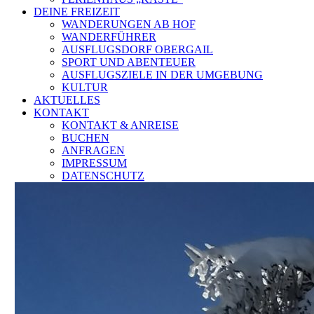
DEINE FREIZEIT
WANDERUNGEN AB HOF
WANDERFÜHRER
AUSFLUGSDORF OBERGAIL
SPORT UND ABENTEUER
AUSFLUGSZIELE IN DER UMGEBUNG
KULTUR
AKTUELLES
KONTAKT
KONTAKT & ANREISE
BUCHEN
ANFRAGEN
IMPRESSUM
DATENSCHUTZ