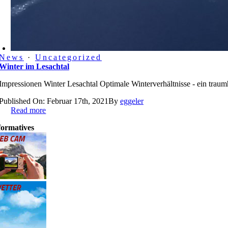
News
·
Uncategorized
Winter im Lesachtal
Impressionen Winter Lesachtal Optimale Winterverhältnisse - ein traum
Published On: Februar 17th, 2021
By
eggeler
Read more
formatives