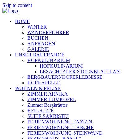
Skip to content
HOME
WINTER
WANDERFÜHRER
BUCHEN
ANFRAGEN
GALERIE
UNSER BAUERNHOF
HOFKULINARIUM
HOFKULINARIUM
LESACHTALER STOCKBLATTLAN
BERGBAUERNHOFERLEBNISSE
HOFKAPELLE
WOHNEN & PREISE
ZIMMER ARNIKA
ZIMMER LUMKOFEL
Zimmer Bergkräuter
HEU-SUITE
SUITE SAKRISTEI
FERIENWOHNUNG ENZIAN
FERIENWOHNUNG LÄRCHE
FERIENWOHNUNG STEINWAND
FERIENHAUS „KASTL“