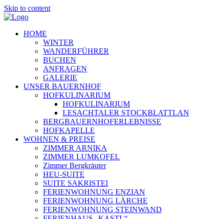
Skip to content
HOME
WINTER
WANDERFÜHRER
BUCHEN
ANFRAGEN
GALERIE
UNSER BAUERNHOF
HOFKULINARIUM
HOFKULINARIUM
LESACHTALER STOCKBLATTLAN
BERGBAUERNHOFERLEBNISSE
HOFKAPELLE
WOHNEN & PREISE
ZIMMER ARNIKA
ZIMMER LUMKOFEL
Zimmer Bergkräuter
HEU-SUITE
SUITE SAKRISTEI
FERIENWOHNUNG ENZIAN
FERIENWOHNUNG LÄRCHE
FERIENWOHNUNG STEINWAND
FERIENHAUS „KASTL“