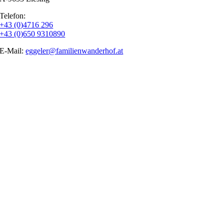
Telefon:
+43 (0)4716 296
+43 (0)650 9310890
E-Mail:
eggeler@familienwanderhof.at