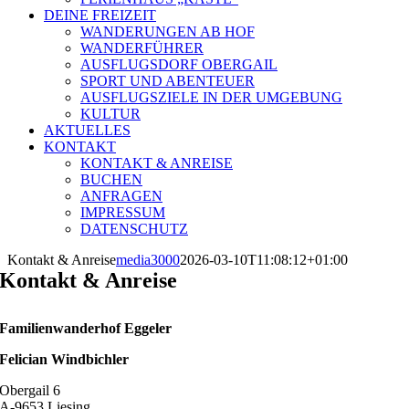
DEINE FREIZEIT
WANDERUNGEN AB HOF
WANDERFÜHRER
AUSFLUGSDORF OBERGAIL
SPORT UND ABENTEUER
AUSFLUGSZIELE IN DER UMGEBUNG
KULTUR
AKTUELLES
KONTAKT
KONTAKT & ANREISE
BUCHEN
ANFRAGEN
IMPRESSUM
DATENSCHUTZ
Kontakt & Anreise
media3000
2026-03-10T11:08:12+01:00
Kontakt & Anreise
Familienwanderhof Eggeler
Felician Windbichler
Obergail 6
A-9653 Liesing