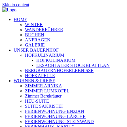
Skip to content
HOME
WINTER
WANDERFÜHRER
BUCHEN
ANFRAGEN
GALERIE
UNSER BAUERNHOF
HOFKULINARIUM
HOFKULINARIUM
LESACHTALER STOCKBLATTLAN
BERGBAUERNHOFERLEBNISSE
HOFKAPELLE
WOHNEN & PREISE
ZIMMER ARNIKA
ZIMMER LUMKOFEL
Zimmer Bergkräuter
HEU-SUITE
SUITE SAKRISTEI
FERIENWOHNUNG ENZIAN
FERIENWOHNUNG LÄRCHE
FERIENWOHNUNG STEINWAND
FERIENHAUS „KASTL“