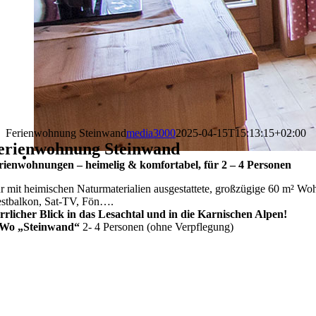
Ferienwohnung Steinwand
media3000
2025-04-15T15:13:15+02:00
erienwohnung Steinwand
rienwohnungen – heimelig & komfortabel, für 2 – 4 Personen
r mit heimischen Naturmaterialien ausgestattete, großzügige 60 m² W
stbalkon, Sat-TV, Fön….
rrlicher Blick in das Lesachtal und in die Karnischen Alpen!
Wo „Steinwand“
2- 4 Personen (ohne Verpflegung)