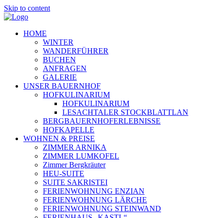
Skip to content
HOME
WINTER
WANDERFÜHRER
BUCHEN
ANFRAGEN
GALERIE
UNSER BAUERNHOF
HOFKULINARIUM
HOFKULINARIUM
LESACHTALER STOCKBLATTLAN
BERGBAUERNHOFERLEBNISSE
HOFKAPELLE
WOHNEN & PREISE
ZIMMER ARNIKA
ZIMMER LUMKOFEL
Zimmer Bergkräuter
HEU-SUITE
SUITE SAKRISTEI
FERIENWOHNUNG ENZIAN
FERIENWOHNUNG LÄRCHE
FERIENWOHNUNG STEINWAND
FERIENHAUS „KASTL“