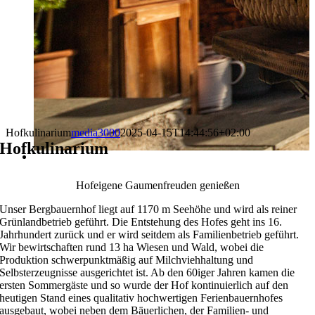
Hofkulinarium
media3000
2025-04-15T14:44:56+02:00
Hofkulinarium
Hofeigene Gaumenfreuden genießen
Unser Bergbauernhof liegt auf 1170 m Seehöhe und wird als reiner
Grünlandbetrieb geführt. Die Entstehung des Hofes geht ins 16.
Jahrhundert zurück und er wird seitdem als Familienbetrieb geführt.
Wir bewirtschaften rund 13 ha Wiesen und Wald, wobei die
Produktion schwerpunktmäßig auf Milchviehhaltung und
Selbsterzeugnisse ausgerichtet ist. Ab den 60iger Jahren kamen die
ersten Sommergäste und so wurde der Hof kontinuierlich auf den
heutigen Stand eines qualitativ hochwertigen Ferienbauernhofes
ausgebaut, wobei neben dem Bäuerlichen, der Familien- und