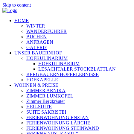
Skip to content
HOME
WINTER
WANDERFÜHRER
BUCHEN
ANFRAGEN
GALERIE
UNSER BAUERNHOF
HOFKULINARIUM
HOFKULINARIUM
LESACHTALER STOCKBLATTLAN
BERGBAUERNHOFERLEBNISSE
HOFKAPELLE
WOHNEN & PREISE
ZIMMER ARNIKA
ZIMMER LUMKOFEL
Zimmer Bergkräuter
HEU-SUITE
SUITE SAKRISTEI
FERIENWOHNUNG ENZIAN
FERIENWOHNUNG LÄRCHE
FERIENWOHNUNG STEINWAND
FERIENHAUS „KASTL“