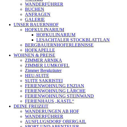
WANDERFÜHRER
BUCHEN
ANFRAGEN
GALERIE
UNSER BAUERNHOF
HOFKULINARIUM
HOFKULINARIUM
LESACHTALER STOCKBLATTLAN
BERGBAUERNHOFERLEBNISSE
HOFKAPELLE
WOHNEN & PREISE
ZIMMER ARNIKA
ZIMMER LUMKOFEL
Zimmer Bergkräuter
HEU-SUITE
SUITE SAKRISTEI
FERIENWOHNUNG ENZIAN
FERIENWOHNUNG LÄRCHE
FERIENWOHNUNG STEINWAND
FERIENHAUS „KASTL“
DEINE FREIZEIT
WANDERUNGEN AB HOF
WANDERFÜHRER
AUSFLUGSDORF OBERGAIL
SPORT UND ABENTEUER