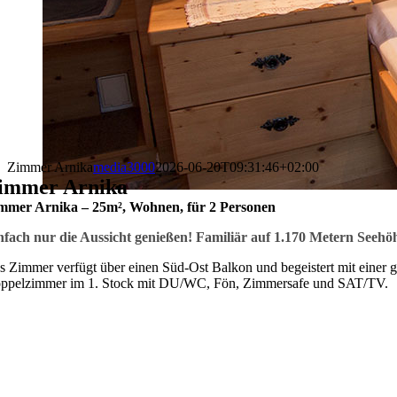
Zimmer Arnika
media3000
2026-06-20T09:31:46+02:00
immer Arnika
mmer Arnika – 25m², Wohnen, für 2 Personen
nfach nur die Aussicht genießen! Familiär auf 1.170 Metern Seehöh
s Zimmer verfügt über einen Süd-Ost Balkon und begeistert mit einer 
ppelzimmer im 1. Stock mit DU/WC, Fön, Zimmersafe und SAT/TV.