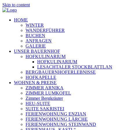
Skip to content
HOME
WINTER
WANDERFÜHRER
BUCHEN
ANFRAGEN
GALERIE
UNSER BAUERNHOF
HOFKULINARIUM
HOFKULINARIUM
LESACHTALER STOCKBLATTLAN
BERGBAUERNHOFERLEBNISSE
HOFKAPELLE
WOHNEN & PREISE
ZIMMER ARNIKA
ZIMMER LUMKOFEL
Zimmer Bergkräuter
HEU-SUITE
SUITE SAKRISTEI
FERIENWOHNUNG ENZIAN
FERIENWOHNUNG LÄRCHE
FERIENWOHNUNG STEINWAND
FERIENHAUS „KASTL“