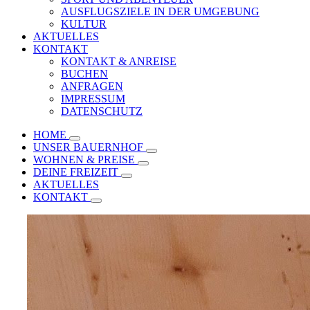
AUSFLUGSZIELE IN DER UMGEBUNG
KULTUR
AKTUELLES
KONTAKT
KONTAKT & ANREISE
BUCHEN
ANFRAGEN
IMPRESSUM
DATENSCHUTZ
HOME
UNSER BAUERNHOF
WOHNEN & PREISE
DEINE FREIZEIT
AKTUELLES
KONTAKT