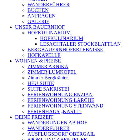
WANDERFÜHRER
BUCHEN
ANFRAGEN
GALERIE
UNSER BAUERNHOF
HOFKULINARIUM
HOFKULINARIUM
LESACHTALER STOCKBLATTLAN
BERGBAUERNHOFERLEBNISSE
HOFKAPELLE
WOHNEN & PREISE
ZIMMER ARNIKA
ZIMMER LUMKOFEL
Zimmer Bergkräuter
HEU-SUITE
SUITE SAKRISTEI
FERIENWOHNUNG ENZIAN
FERIENWOHNUNG LÄRCHE
FERIENWOHNUNG STEINWAND
FERIENHAUS „KASTL“
DEINE FREIZEIT
WANDERUNGEN AB HOF
WANDERFÜHRER
AUSFLUGSDORF OBERGAIL
SPORT UND ABENTEUER