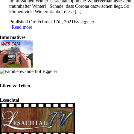
Impressionen Winter Lesachtal Optimale Winterverhältnisse - ein
traumhafter Winter! Schade, dass Corona dazwischen liegt. So
können viele Winterurlauber diese [...]
Published On: Februar 17th, 2021
By
eggeler
Read more
Informatives
Liken & Teilen
Lesachtal