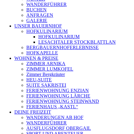
WANDERFÜHRER
BUCHEN
ANFRAGEN
GALERIE
UNSER BAUERNHOF
HOFKULINARIUM
HOFKULINARIUM
LESACHTALER STOCKBLATTLAN
BERGBAUERNHOFERLEBNISSE
HOFKAPELLE
WOHNEN & PREISE
ZIMMER ARNIKA
ZIMMER LUMKOFEL
Zimmer Bergkräuter
HEU-SUITE
SUITE SAKRISTEI
FERIENWOHNUNG ENZIAN
FERIENWOHNUNG LÄRCHE
FERIENWOHNUNG STEINWAND
FERIENHAUS „KASTL“
DEINE FREIZEIT
WANDERUNGEN AB HOF
WANDERFÜHRER
AUSFLUGSDORF OBERGAIL
SPORT UND ABENTEUER